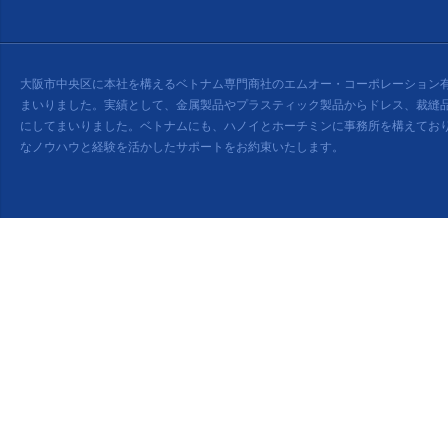
大阪市中央区に本社を構えるベトナム専門商社のエムオー・コーポレーション
まいりました。実績として、金属製品やプラスティック製品からドレス、裁縫
にしてまいりました。ベトナムにも、ハノイとホーチミンに事務所を構えてお
なノウハウと経験を活かしたサポートをお約束いたします。